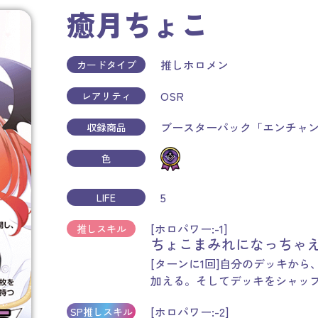
癒月ちょこ
推しホロメン
カードタイプ
OSR
レアリティ
ブースターパック「エンチャ
収録商品
色
5
LIFE
[ホロパワー:-1]
推しスキル
ちょこまみれになっちゃ
[ターンに1回]自分のデッキか
加える。そしてデッキをシャッ
[ホロパワー:-2]
SP推しスキル