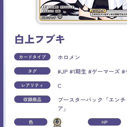
白上フブキ
ホロメン
カードタイプ
#JP
#1期生
#ゲーマーズ
#
タグ
C
レアリティ
ブースターパック「エンチ
収録商品
ア」
色
HP