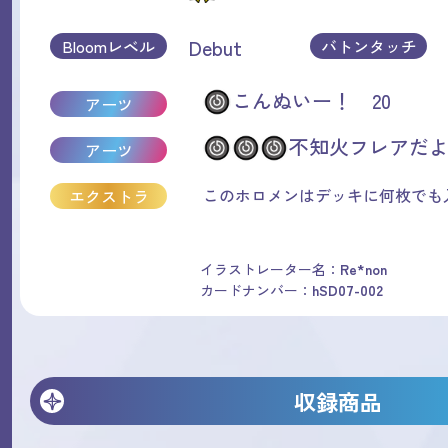
Debut
Bloomレベル
バトンタッチ
こんぬいー！ 20
アーツ
不知火フレアだよ
アーツ
このホロメンはデッキに何枚でも
エクストラ
イラストレーター名：
Re*non
カードナンバー：
hSD07-002
収録商品