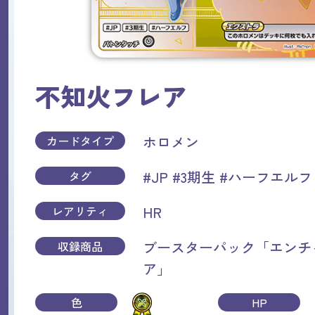
不知火フレア
ホロメン
カードタイプ
#JP
#3期生
#ハーフエルフ
タグ
HR
レアリティ
ブースターパック「エンチ
収録商品
ア」
色
HP