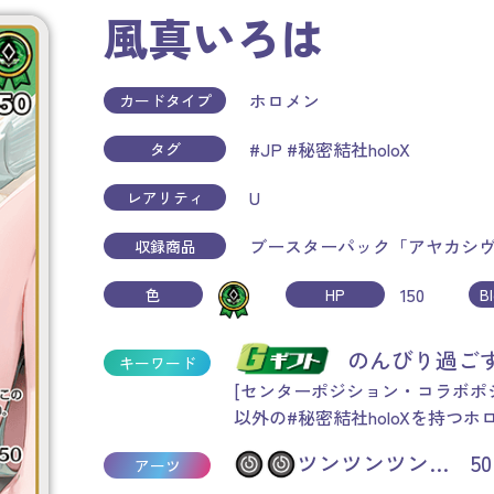
風真いろは
ホロメン
カードタイプ
#JP
#秘密結社holoX
タグ
U
レアリティ
ブースターパック「アヤカシ
収録商品
150
色
HP
B
のんびり過ご
キーワード
[センターポジション・コラボポ
以外の#秘密結社holoXを持つホ
ツンツンツン… 50
アーツ