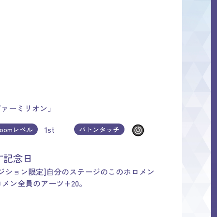
ヴァーミリオン」
1st
loomレベル
バトンタッチ
す記念日
ジション限定]自分のステージのこのホロメン
ロメン全員のアーツ+20。