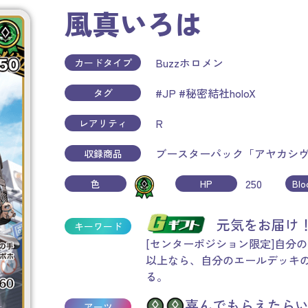
風真いろは
Buzzホロメン
カードタイプ
#JP
#秘密結社holoX
タグ
R
レアリティ
ブースターパック「アヤカシ
収録商品
250
色
HP
Bl
元気をお届
キーワード
[センターポジション限定]自分
以上なら、自分のエールデッキの
る。
喜んでもらえたらい
アーツ