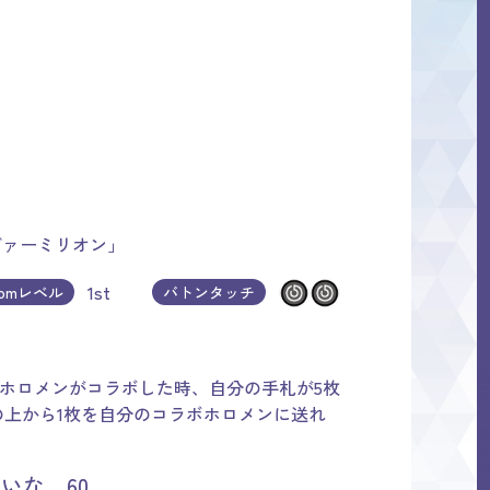
ヴァーミリオン」
1st
oomレベル
バトンタッチ
け！
のホロメンがコラボした時、自分の手札が5枚
上から1枚を自分のコラボホロメンに送れ
いな 60