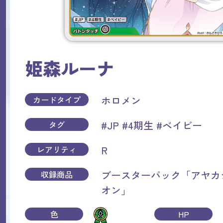
姫森ルーナ
ホロメン
カードタイプ
#JP
#4期生
#ベイビー
タグ
R
レアリティ
ブースターパック「アヤカ
収録商品
オン」
色
HP