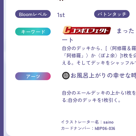
1st
Bloomレベル
バトンタッチ
まった
キーワード
ート
自分のデッキから、[〈阿修羅＆
「阿修羅」〉か〈ぽよ余〉]1枚を
える。そしてデッキをシャッフル
お風呂上がりの幸せな時
アーツ
自分のエールデッキの上から1枚
る:自分のデッキを1枚引く。
イラストレーター名：
saino
カードナンバー：
hBP06-036