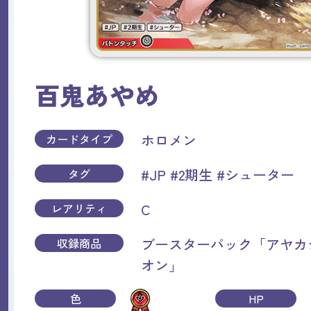
百鬼あやめ
ホロメン
カードタイプ
#JP
#2期生
#シューター
タグ
C
レアリティ
ブースターパック「アヤカ
収録商品
オン」
色
HP