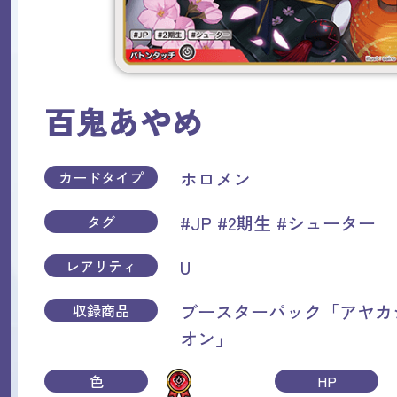
百鬼あやめ
ホロメン
カードタイプ
#JP
#2期生
#シューター
タグ
U
レアリティ
ブースターパック「アヤカ
収録商品
オン」
色
HP