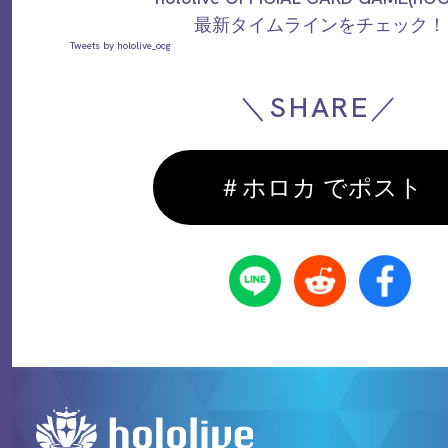
最新タイムラインをチェック！
Tweets by hololive_ocg
＼SHARE／
＃ホロカ でポスト