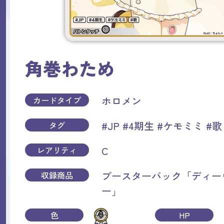
角巻わため
ホロメン
カードタイプ
#JP
#4期生
#ケモミミ
#歌
タグ
C
レアリティ
ブースターパック「ディー
収録商品
ー」
色
HP