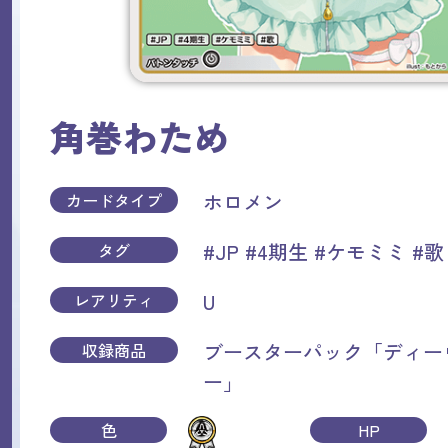
角巻わため
ホロメン
カードタイプ
#JP
#4期生
#ケモミミ
#歌
タグ
U
レアリティ
ブースターパック「ディー
収録商品
ー」
色
HP