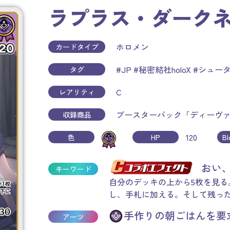
ラプラス・ダーク
ホロメン
カードタイプ
#JP
#秘密結社holoX
#シュー
タグ
C
レアリティ
ブースターパック「ディーヴ
収録商品
120
色
HP
B
おい
キーワード
自分のデッキの上から5枚を見る。
し、手札に加える。そして残っ
手作りの朝ごはんを要求
アーツ