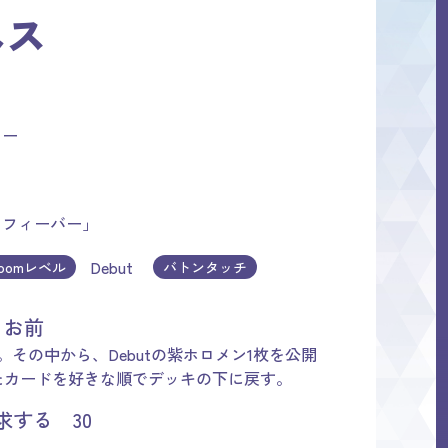
ネス
ター
ァフィーバー」
Debut
loomレベル
バトンタッチ
、お前
その中から、Debutの紫ホロメン1枚を公開
たカードを好きな順でデッキの下に戻す。
する 30