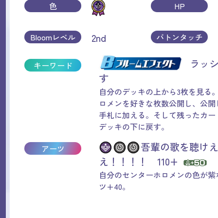
色
HP
2nd
Bloomレベル
バトンタッチ
ラッ
キーワード
す
自分のデッキの上から3枚を見る
ロメンを好きな枚数公開し、公開
手札に加える。そして残ったカー
デッキの下に戻す。
吾輩の歌を聴け
アーツ
え！！！！ 110+
自分のセンターホロメンの色が紫
ツ+40。