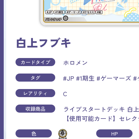
白上フブキ
ホロメン
カードタイプ
#JP
#1期生
#ゲーマーズ
#
タグ
C
レアリティ
ライブスタートデッキ 白
収録商品
【使用可能カード】セレク
色
HP