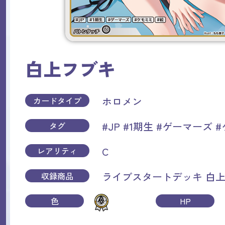
白上フブキ
ホロメン
カードタイプ
#JP
#1期生
#ゲーマーズ
#
タグ
C
レアリティ
ライブスタートデッキ 白
収録商品
色
HP