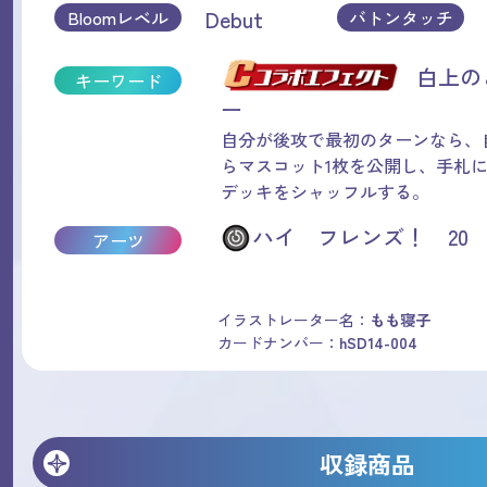
Debut
Bloomレベル
バトンタッチ
白上の
キーワード
ー
自分が後攻で最初のターンなら、
らマスコット1枚を公開し、手札
デッキをシャッフルする。
ハイ フレンズ！ 20
アーツ
イラストレーター名：
もも寝子
カードナンバー：
hSD14-004
収録商品