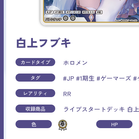
白上フブキ
ホロメン
カードタイプ
#JP
#1期生
#ゲーマーズ
#
タグ
RR
レアリティ
ライブスタートデッキ 白
収録商品
色
HP