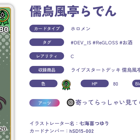
儒烏風亭らでん
ホロメン
カードタイプ
#DEV_IS
#ReGLOSS
#お酒
タグ
C
レアリティ
ライブスタートデッキ 儒烏風
収録商品
80
色
HP
B
寄ってらっしゃい見てら
アーツ
イラストレーター名：
七海喜つゆり
カードナンバー：
hSD15-002