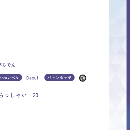
亭らでん
Debut
loomレベル
バトンタッチ
っしゃい 20