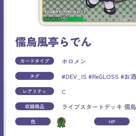
儒烏風亭らでん
ホロメン
カードタイプ
#DEV_IS
#ReGLOSS
#お
タグ
C
レアリティ
ライブスタートデッキ 儒
収録商品
色
HP