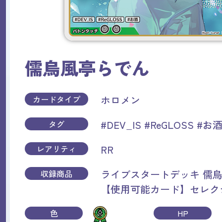
儒烏風亭らでん
ホロメン
カードタイプ
#DEV_IS
#ReGLOSS
#お
タグ
RR
レアリティ
ライブスタートデッキ 儒
収録商品
【使用可能カード】セレク
色
HP