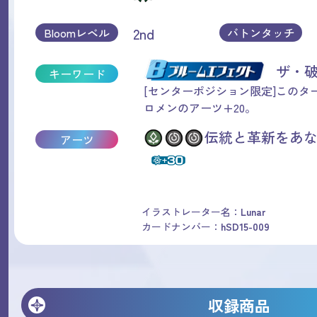
2nd
Bloomレベル
バトンタッチ
ザ・
キーワード
[センターポジション限定]このタ
ロメンのアーツ+20。
伝統と革新をあな
アーツ
イラストレーター名：
Lunar
カードナンバー：
hSD15-009
収録商品