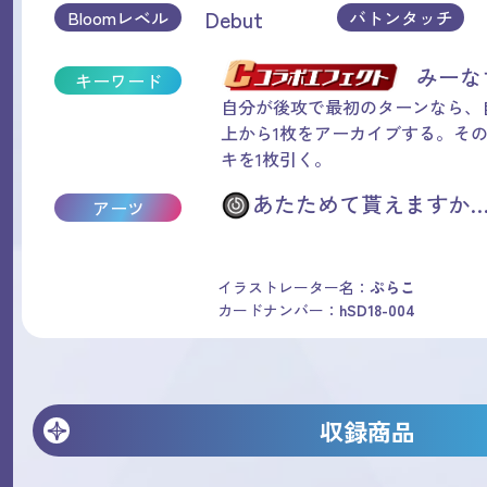
Debut
Bloomレベル
バトンタッチ
みー
キーワード
自分が後攻で最初のターンなら、
上から1枚をアーカイブする。そ
キを1枚引く。
あたためて貰えますか…
アーツ
イラストレーター名：
ぷらこ
カードナンバー：
hSD18-004
収録商品