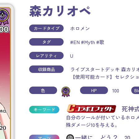
森カリオペ
ホロメン
カードタイプ
#EN
#Myth
#歌
タグ
U
レアリティ
ライブスタートデッキ 森カリ
収録商品
【使用可能カード】セレクシ
100
色
HP
B
死神
キーワード
自分のツールが付いているホロ
殊ダメージ10を与える。
一緒に、どう？ 20
アーツ