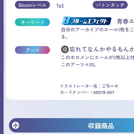
1st
Bloomレベル
バトンタッチ
青春
キーワード
自分のアーカイブのエール1枚を
る。
忘れてなんかやるもんか
アーツ
このホロメンにエールが2枚以上
このアーツ+20。
イラストレーター名：
ごろー＊
カードナンバー：
hSD19-007
収録商品