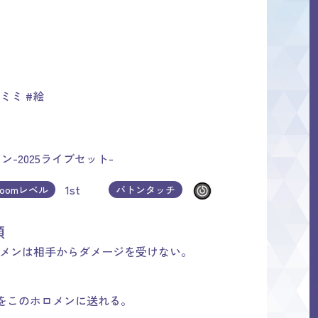
モミミ
#絵
-2025ライブセット-
1st
loomレベル
バトンタッチ
笑顔
ロメンは相手からダメージを受けない。
をこのホロメンに送れる。