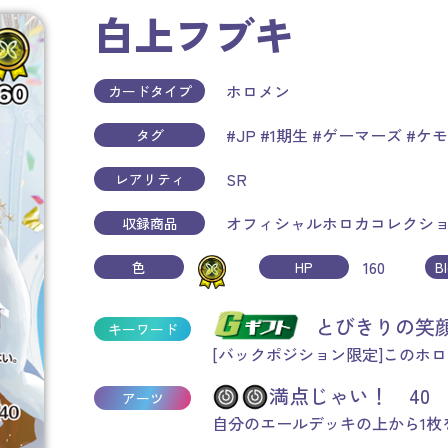
白上フブキ
ホロメン
カードタイプ
#JP
#1期生
#ゲーマーズ
#ケ
タグ
SR
レアリティ
オフィシャルホロカコレクション
収録商品
160
色
HP
B
とびきりの
キーワード
[バックポジション限定]このホ
満点じゃい！ 40
アーツ
自分のエールデッキの上から1枚