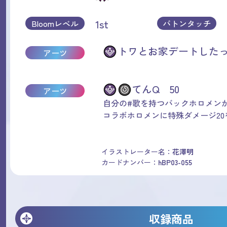
1st
Bloomレベル
バトンタッチ
トワとお家デートしたっ
アーツ
てんQ 50
アーツ
自分の#歌を持つバックホロメン
コラボホロメンに特殊ダメージ20
イラストレーター名：
花澤明
カードナンバー：
hBP03-055
収録商品