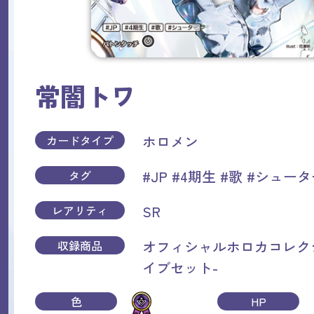
常闇トワ
ホロメン
カードタイプ
#JP
#4期生
#歌
#シュータ
タグ
SR
レアリティ
オフィシャルホロカコレクショ
収録商品
イブセット-
色
HP