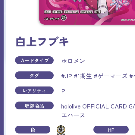
白上フブキ
ホロメン
カードタイプ
#JP
#1期生
#ゲーマーズ
#
タグ
P
レアリティ
hololive OFFICIAL CAR
収録商品
エハース
色
HP