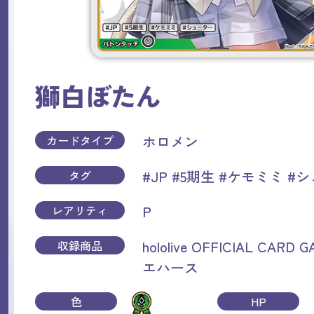
獅白ぼたん
ホロメン
カードタイプ
#JP
#5期生
#ケモミミ
#シ
タグ
P
レアリティ
hololive OFFICIAL CAR
収録商品
エハース
色
HP