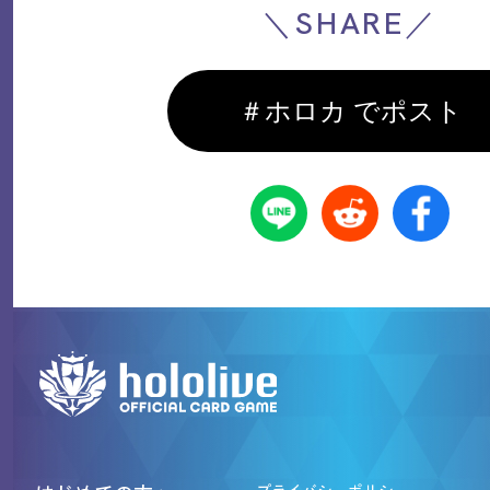
＼SHARE／
＃ホロカ でポスト