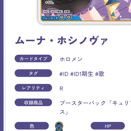
ムーナ・ホシノヴァ
ホロメン
カードタイプ
#ID
#ID1期生
#歌
タグ
R
レアリティ
ブースターパック「キュリ
収録商品
ス」
色
HP