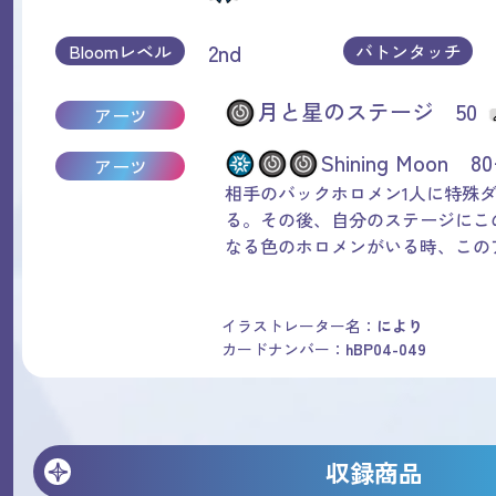
2nd
Bloomレベル
バトンタッチ
月と星のステージ 50
アーツ
Shining Moon 8
アーツ
相手のバックホロメン1人に特殊ダ
る。その後、自分のステージにこ
なる色のホロメンがいる時、このア
イラストレーター名：
により
カードナンバー：
hBP04-049
収録商品