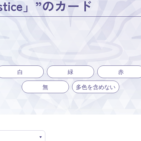
tice」”のカード
白
緑
赤
無
多色を含めない