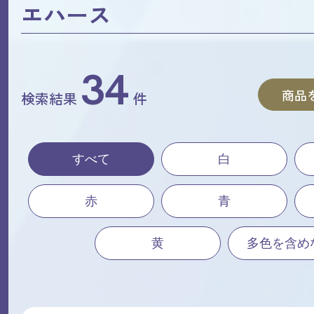
エハース
34
商品
検索結果
件
すべて
白
赤
青
黄
多色を含め