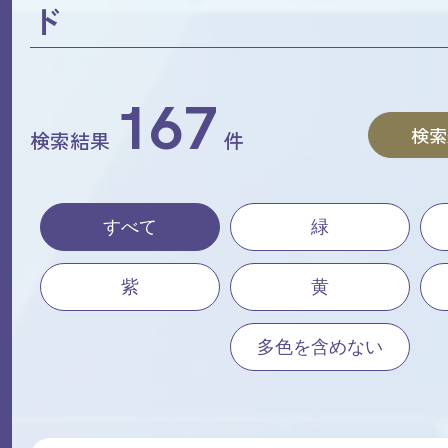
ド
167
検索
検索結果
件
すべて
緑
紫
黄
多色を含めない