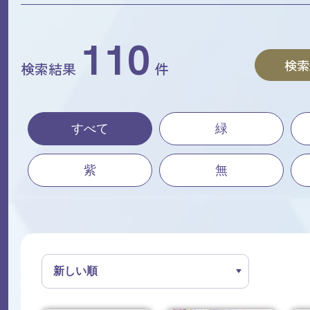
110
検索
検索結果
件
すべて
緑
紫
無