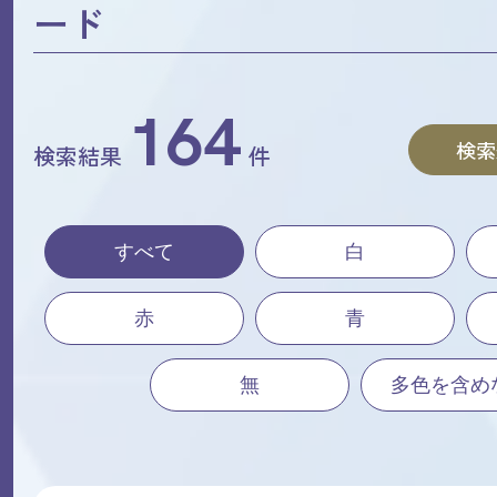
ード
164
検索
検索結果
件
すべて
白
赤
青
無
多色を含め