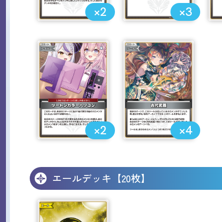
×2
×3
×2
×4
エールデッキ【20枚】