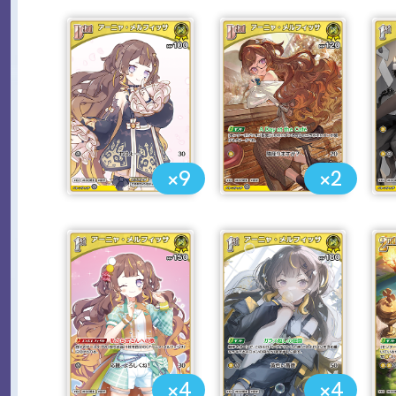
×9
×2
×4
×4