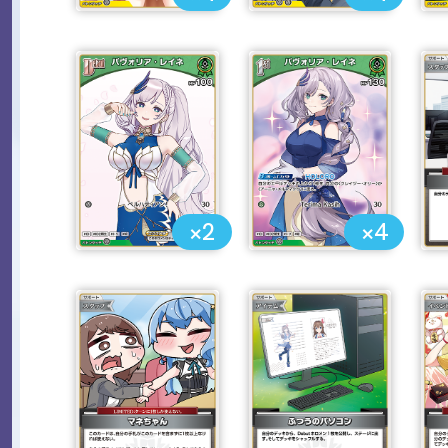
×2
×4