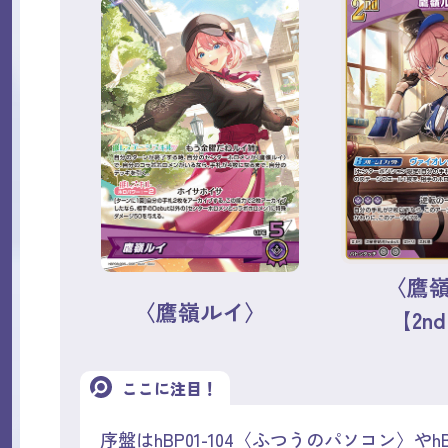
〈鷹
〈鷹嶺ルイ〉
【2n
ここに注目！
序盤はhBP01-104〈ふつうのパソコン〉やhBP