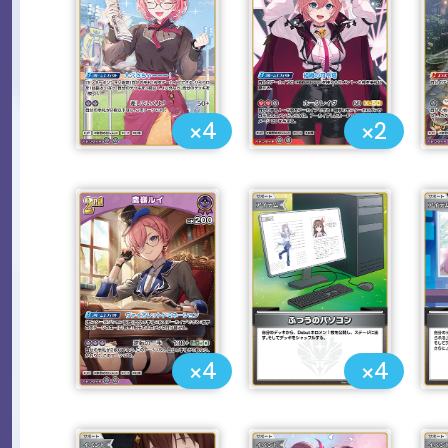
×4
×2
×4
×4