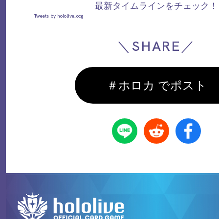
最新タイムラインをチェック！
Tweets by hololive_ocg
＼SHARE／
＃ホロカ でポスト