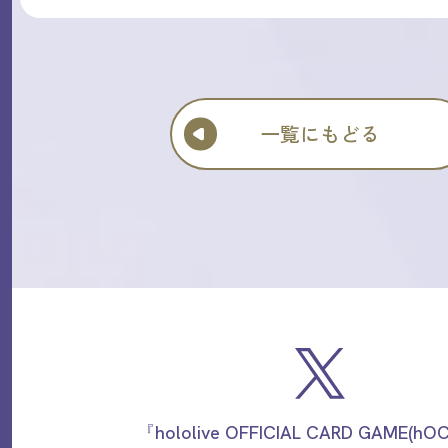
一覧にもどる
『hololive OFFICIAL CARD GAME(h