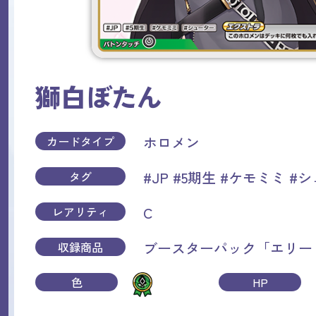
獅白ぼたん
ホロメン
カードタイプ
#JP
#5期生
#ケモミミ
#シ
タグ
C
レアリティ
ブースターパック「エリー
収録商品
色
HP