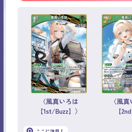
〈風真いろは
〈風真
【1st/Buzz】〉
【2n
ここに注目！