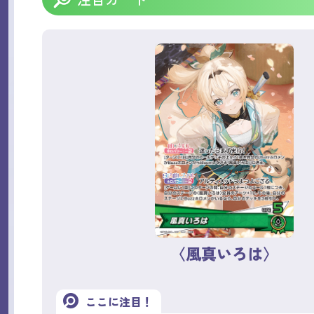
〈風真いろは〉
ここに注目！