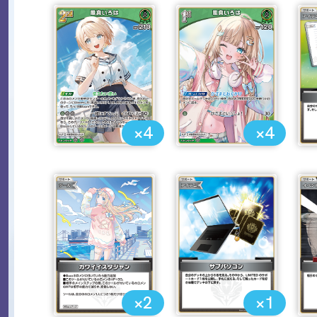
×4
×4
×2
×1