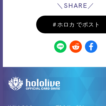
＼SHARE／
＃ホロカ でポスト