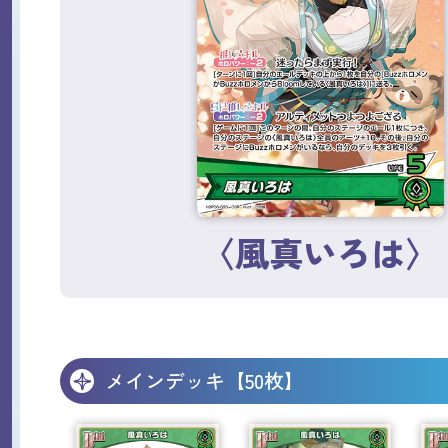
〈風真いろは〉
メインデッキ【50枚】