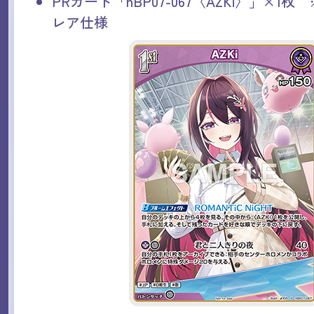
PRカード「hBP07-067〈AZKi〉」×1
レア仕様