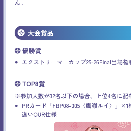
ん。
大会賞品
優勝賞
エクストリーマーカップ25-26Final出場権
TOP8賞
※参加人数が32名以下の場合、上位4名に配
PRカード「hBP08-005〈鷹嶺ルイ〉」
違いOUR仕様