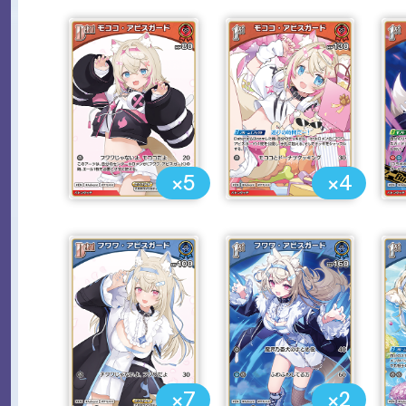
×5
×4
×7
×2